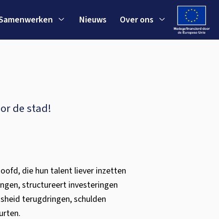
Samenwerken
Nieuws
Over ons
oor de stad!
ofd, die hun talent liever inzetten
ngen, structureert investeringen
osheid terugdringen, schulden
urten.