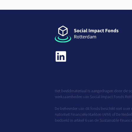
Het beeldmateriaal is aangedragen door de so
werkzaamheden van Social Impact Fonds Rot
De beheerder van dit fonds beschikt niet over
Autoriteit Financiële Markten (AFM) of De Nede
bedoeld in artikel 6 van de Sustainable Financ