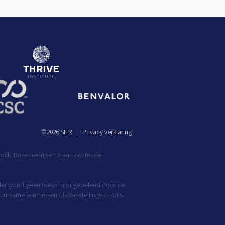
©
2026
SIFR
Privacy verklaring
olk. Deze bedrijven staan achter de
rder wordt geen toezicht uitgeoefend door de
r duurzame kenmerken of doelstellingen zoals