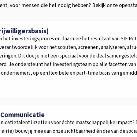
bent, voor mensen die het nodig hebben? Bekijk onze openst
jwilligersbasis)
n het investeringsproces en daarmee het resultaat van SIF Ro
verantwoordelijk voor het scouten, screenen, analyseren, str
eringen. Dit doe je met een speciaal voor de deal samengestel
. Je ondersteunt het investeringsteam op alle facetten van h
 ondernemers, op een flexibele en part-time basis van gemidd
& Communicatie
icatietalent inzetten voor échte maatschappelijke impact? Da
air(e) bouw jij mee aan onze zichtbaarheid én die van de soc