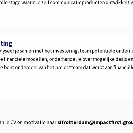
volle stage waarin je zelf communicatieproducten ontwikkelt v
sting
analyseer je samen met het investeringsteam potentiële onder
e financiële modellen, onderhandel je over mogelijke deals en 
e bent onderdeel van het projectteam dat werkt aan financiële
an je CV en motivatie naar
sifrotterdam@impactfirst.gro