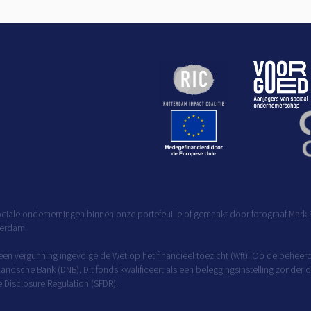
ciale ondernemingen binnen onze portefeuille of gemaakt door fotograaf Mark B
terdam.
 een vergunning ingevolge de Wet op het financieel toezicht (Wft). Op de behee
rlandsche Bank (DNB). Dit fonds kwalificeert als een beleggingsinstelling zonde
e Disclosure Regulation (SFDR).