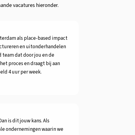
aande vacatures hieronder.
tterdam als place-based impact
uctureren en uitonderhandelen
d team dat door jou en de
et proces en draagt bij aan
eld 4 uur per week.
n is dit jouw kans. Als
iale ondernemingen waarin we