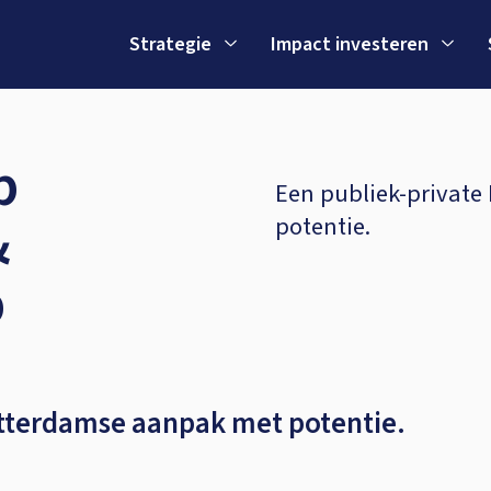
Strategie
Impact investeren
p
Een publiek-privat
&
potentie.
p
otterdamse aanpak met potentie.