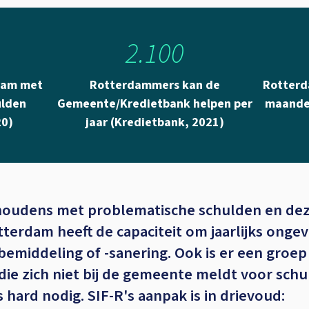
2.100
dam met
Rotterdammers kan de
Rotterd
ulden
Gemeente/Kredietbank helpen per
maanden
20)
jaar (Kredietbank, 2021)
houdens met problematische schulden en deze
tterdam heeft de capaciteit om jaarlijks onge
middeling of -sanering. Ook is er een groep 
) die zich niet bij de gemeente meldt voor sch
 hard nodig. SIF-R's aanpak is in drievoud: