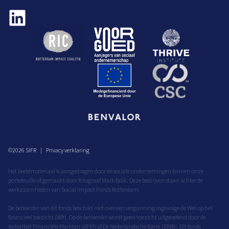
©
2026
SIFR
Privacy verklaring
Het beeldmateriaal is aangedragen door de sociale ondernemingen binnen onze
portefeuille of gemaakt door fotograaf Mark Bolk. Deze bedrijven staan achter de
werkzaamheden van Social Impact Fonds Rotterdam.
De beheerder van dit fonds beschikt niet over een vergunning ingevolge de Wet op het
financieel toezicht (Wft). Op de beheerder wordt geen toezicht uitgeoefend door de
Autoriteit Financiële Markten (AFM) of De Nederlandsche Bank (DNB). Dit fonds