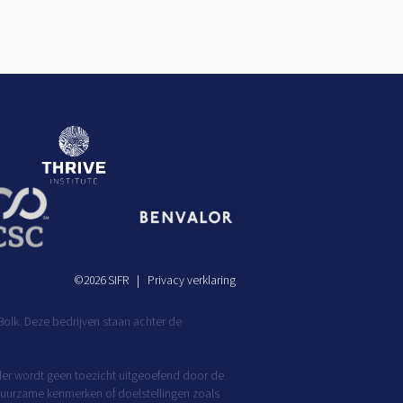
©
2026
SIFR
Privacy verklaring
olk. Deze bedrijven staan achter de
rder wordt geen toezicht uitgeoefend door de
r duurzame kenmerken of doelstellingen zoals