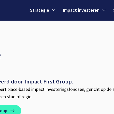
Strategie
Impact investeren
e
erd door Impact First Group.
heert place-based impact investeringsfondsen, gericht op de 
en stad of regio.
roup