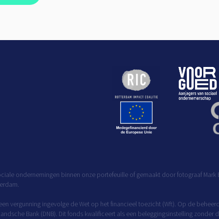
ciale ondernemingen binnen onze portefeuille of gemaakt door fotograaf Mark B
terdam.
 een vergunning ingevolge de Wet op het financieel toezicht (Wft). Op de behee
rlandsche Bank (DNB). Dit fonds kwalificeert als een beleggingsinstelling zonde