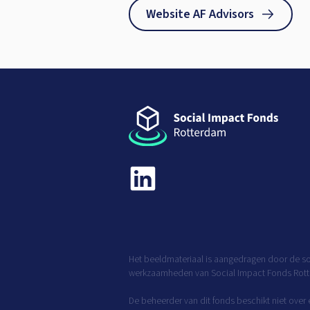
Website AF Advisors
Het beeldmateriaal is aangedragen door de so
werkzaamheden van Social Impact Fonds Rot
De beheerder van dit fonds beschikt niet over