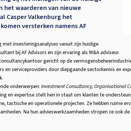
en het waarderen van nieuwe
l Casper Valkenburg het
R komen versterken namens AF
g met investeringsanalyses vanuit zijn huidige
tant bij AF Advisors en zijn ervaring als M&A adviseur.
consultancykantoor gericht op de vermogensbeheerindustri
 en serviceproviders door diepgaande sectorkennis en exp
k.
gende onderwerpen:
Investment Consultancy, Organisational C
ring en expertise stelt hen in staat om klanten te ondersteun
e, tactische en operationele projecten. Ze hebben ruime erv
kzaamheden. Na hun advieswerkzaamheden stropen ze ook de 