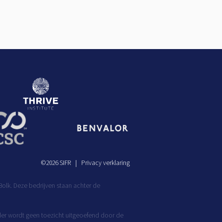
©
2026
SIFR
Privacy verklaring
olk. Deze bedrijven staan achter de
rder wordt geen toezicht uitgeoefend door de