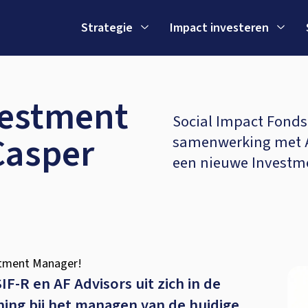
Strategie
Impact investeren
vestment
Social Impact Fonds
Casper
samenwerking met A
een nieuwe Invest
stment Manager!
-R en AF Advisors uit zich in de
ing bij het managen van de huidige