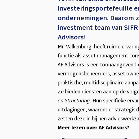
investeringsportefeuille 
ondernemingen. Daarom za
investment team van SIF
Advisors!
Mr. Valkenburg heeft ruime ervarin
functie als asset management consul
AF Advisors is een toonaangevend 
vermogensbeheerders, asset owners
praktische, multidisciplinaire aanpa
Ze bieden diensten aan op de vol
en Structuring
. Hun specifieke erva
uitdagingen, waaronder strategisch
zetten deze in bij hen advieswer
Meer lezen over AF Advisors?