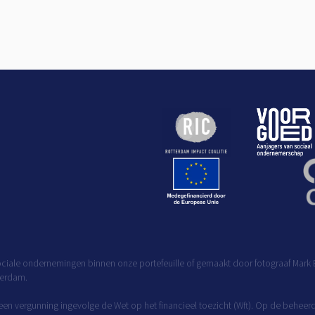
ciale ondernemingen binnen onze portefeuille of gemaakt door fotograaf Mark B
terdam.
 een vergunning ingevolge de Wet op het financieel toezicht (Wft). Op de behee